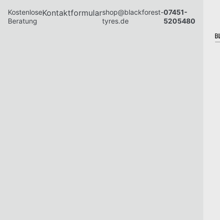
Kostenlose
Kontaktformular
shop@blackforest-
07451-
Beratung
tyres.de
5205480