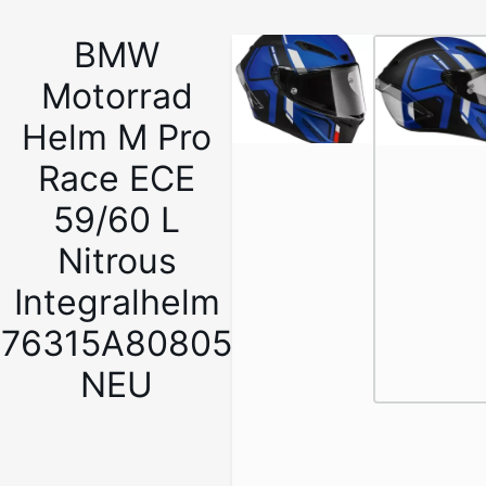
BMW
1
/
Motorrad
4
Helm M Pro
Race ECE
59/60 L
Nitrous
Integralhelm
76315A80805
NEU